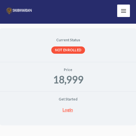
Skip
to
Main
content
Men
Current Status
NOT ENROLLED
Price
18,999
Get Started
Login